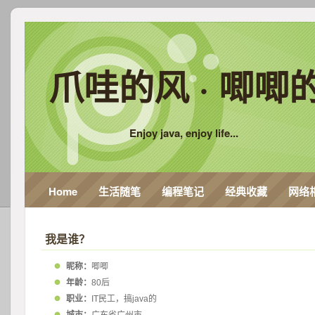
爪哇的风 · 唧唧
Enjoy java, enjoy life...
Home
生活随笔
编程笔记
经典收藏
网络
我是谁？
昵称：
唧唧
年龄：
80后
职业：
IT民工，搞java的