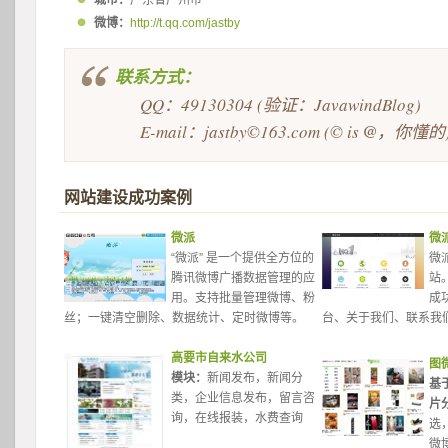
城市：
广东省广州市
微博：
http://t.qq.com/jastby
联系方式：
QQ：49130304 (验证：JavawindBlog)
E-mail：jastby©163.com (© is 
@
，你懂的
网站建设成功案例
微派
微
“微派” 是一个提供全方位的
微
腾讯微博广播数据管理的应
站
用。支持批量管理微博、粉
成
丝；一键清空删除、数据统计、定时微博等。
台、关于我们、联系我
高要市自来水公司
图
模块：
新闻发布，新闻分
基
类，企业信息发布，留言咨
片
询，在线报装，水费查询 
选
微