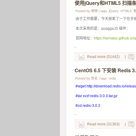
使用jQuery和HTML5 扫
Posted by
唧唧
| tags:
jQuery
HTML5
由于工作需要，今天探索了一下在手机
本次采用的是：quaggaJS 插件：
官网地址：
https://serratus.github.io
...
Read more (51442)
|
CentOS 6.5 下安装 Redis 3.
Posted by
佚名
| tags:
redis
#wget http://download.redis.io/releas
#tar xvzf redis-3.0.3.tar.gz
#cd redis-3.0.3
...
Read more (31363)
|