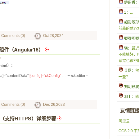
 楚留香：
 1：
...
 如影随
前辈的耐心
Comments (0)
|
Oct 28,2024
 唧唧唧
组件（Angular16）
 
 骁：
最近
不能搞好，
t
感觉也很舒服
.html）：
 莱昂：
留
ata]="contentData" 
[config]="ckConfig"
 … ></ckeditor>
一些？
 刘明野
 羽上：
感
Comments (0)
|
Dec 26,2023
友情链
 1.24（支持HTTPS）详细步骤
 
阿里云
CCS 2.0 