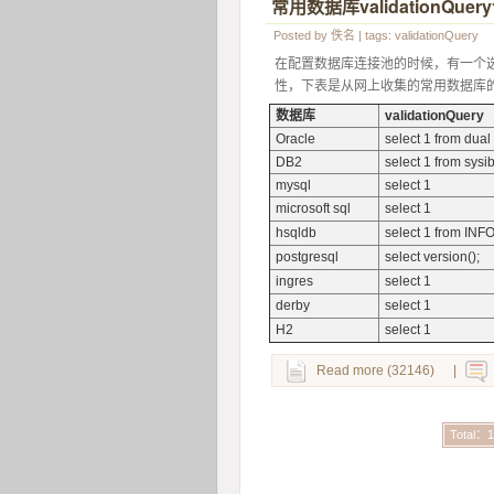
常用数据库validationQuer
Posted by
佚名
| tags:
validationQuery
在配置数据库连接池的时候，有一个选项v
性，下表是从网上收集的常用数据库的vali
数据库
validationQuery
Oracle
select 1 from dual
DB2
select 1 from sy
mysql
select 1
microsoft sql
select 1
hsqldb
select 1 from 
postgresql
select version();
ingres
select 1
derby
select 1
H2
select 1
Read more (32146)
|
Total：