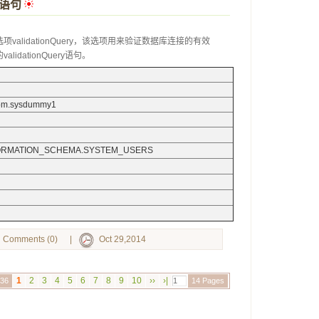
y语句
 
alidationQuery，该选项用来验证数据库连接的有效
dationQuery语句。
sibm.sysdummy1
INFORMATION_SCHEMA.SYSTEM_USERS
Comments (0)
|
Oct 29,2014
1
2
3
4
5
6
7
8
9
10
››
›|
136
14 Pages