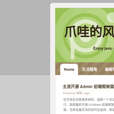
爪哇的风
Enjoy java, e
Home
生活随笔
编程
主流开源 Admin 前端框架盘
Posted by
唧唧
| tags:
 在开发后台管理系统时，选择一个合适
行、高质量的开源 UI Admin 前端框
案，也有轻量灵活的现代化选择，希望