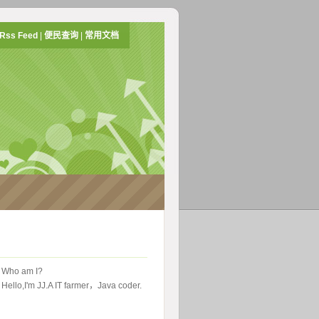
Rss Feed
|
便民查询
|
常用文档
 Who am I?
Hello,I'm JJ.A IT farmer，Java coder.