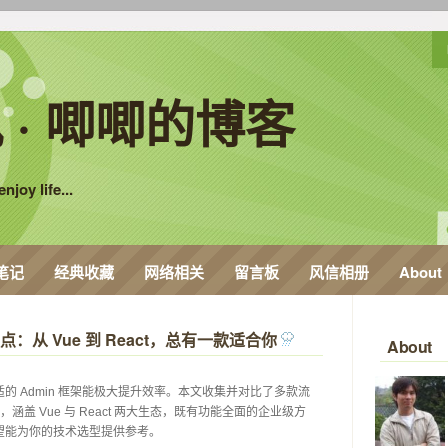
 · 唧唧的博客
njoy life...
笔记
经典收藏
网络相关
留言板
风信相册
About
点：从 Vue 到 React，总有一款适合你
 
About
的 Admin 框架能极大提升效率。本文收集并对比了多款流
架，涵盖 Vue 与 React 两大生态，既有功能全面的企业级方
能为你的技术选型提供参考。 