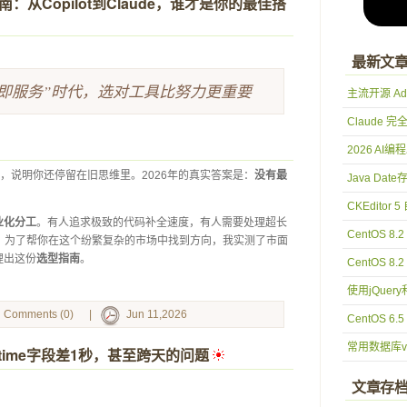
南：从Copilot到Claude，谁才是你的最佳搭
最新文
型即服务”时代，选对工具比努力更重要
主流开源 Ad
Claude 
2026 AI
”，说明你还停留在旧思维里。2026年的真实答案是：
没有最
Java Date存
。
CKEditor
业化分工
。有人追求极致的代码补全速度，有人需要处理超长
CentOS 8.
。为了帮你在这个纷繁复杂的市场中找到方向，我实测了市面
理出这份
选型指南
。
CentOS 8.2
使用jQuer
Comments (0)
|
Jun 11,2026
CentOS 6.5
常用数据库val
datetime字段差1秒，甚至跨天的问题
 
文章存