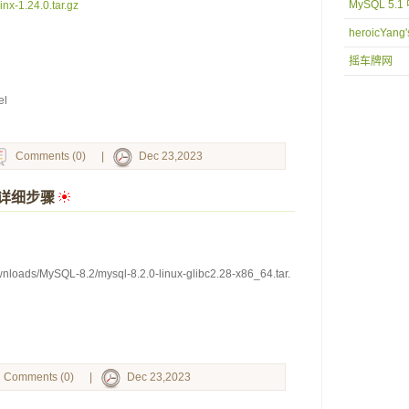
MySQL 5.
inx-1.24.0.tar.gz
heroicYang'
摇车牌网
el
Comments (0)
|
Dec 23,2023
.2详细步骤
 
wnloads/MySQL-8.2/mysql-8.2.0-linux-glibc2.28-x86_64.tar.
Comments (0)
|
Dec 23,2023