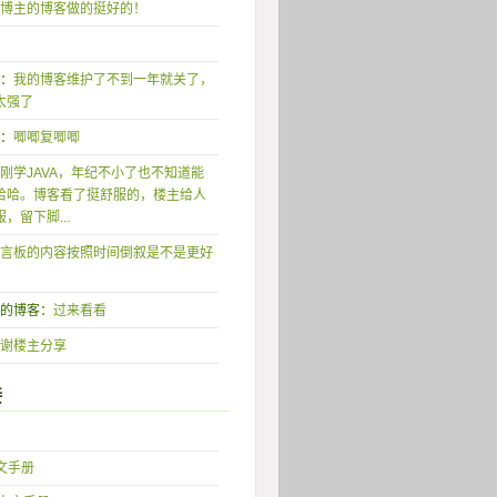
博主的博客做的挺好的！
形：
我的博客维护了不到一年就关了，
太强了
唧：
唧唧复唧唧
刚学JAVA，年纪不小了也不知道能
哈哈。博客看了挺舒服的，楼主给人
，留下脚...
言板的内容按照时间倒叙是不是更好
我的博客：
过来看看
谢楼主分享
接
中文手册