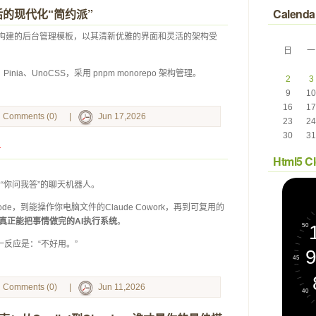
灵活的现代化“简约派”
Calenda
前沿技术构建的后台管理模板，以其清新优雅的界面和灵活的架构受
日
一
 
 
pt、Pinia、UnoCSS，采用 pnpm monorepo 架构管理。 
2
3
9
10
16
17
Comments (0)
|
Jun 17,2026
23
24
30
31
Html5 C
只会“你问我答”的聊天机器人。
 Code，到能操作你电脑文件的Claude Cowork，再到可复用的
真正能把事情做完的AI执行系统
。
第一反应是：“不好用。”
Comments (0)
|
Jun 11,2026