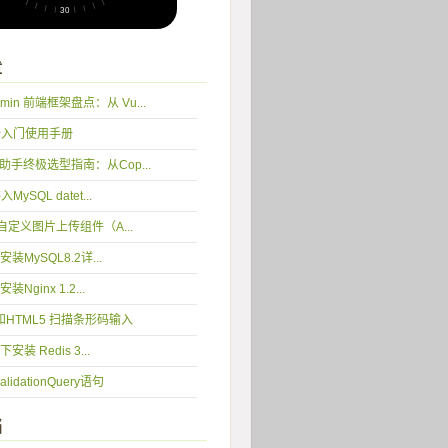
章
min 前端框架盘点：从 Vu...
完全入门使用手册
编程助手终极选型指南：从Cop...
入MySQL datet...
 5 自定义图片上传组件（A...
2 安装MySQL8.2详...
 安装Nginx 1.2...
y和HTML5 扫描条形码输入
 下安装 Redis 3...
idationQuery语句
档