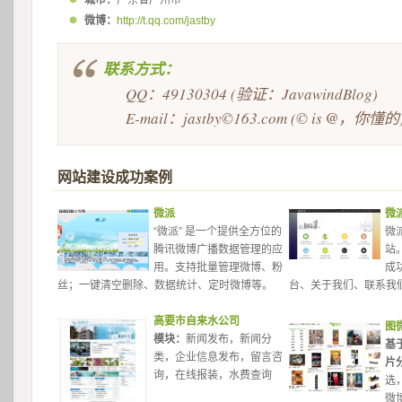
城市：
广东省广州市
微博：
http://t.qq.com/jastby
联系方式：
QQ：49130304 (验证：JavawindBlog)
E-mail：jastby©163.com (© is 
@
，你懂的
网站建设成功案例
微派
微
“微派” 是一个提供全方位的
微
腾讯微博广播数据管理的应
站
用。支持批量管理微博、粉
成
丝；一键清空删除、数据统计、定时微博等。
台、关于我们、联系我
高要市自来水公司
图
模块：
新闻发布，新闻分
基
类，企业信息发布，留言咨
片
询，在线报装，水费查询 
选
微