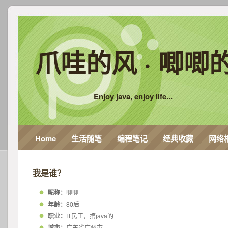
爪哇的风 · 唧唧
Enjoy java, enjoy life...
Home
生活随笔
编程笔记
经典收藏
网络
我是谁？
昵称：
唧唧
年龄：
80后
职业：
IT民工，搞java的