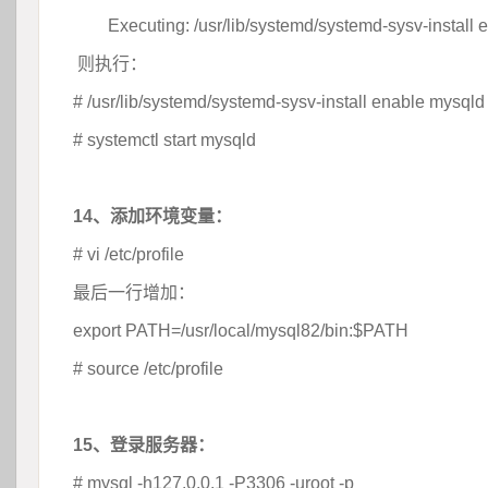
	
Executing: /usr/lib/systemd/systemd-sysv-install
则执行：
# /usr/lib/systemd/systemd-sysv-install enable mysqld
# systemctl start mysqld
 
14、添加环境变量：
# vi /etc/profile
最后一行增加：
export PATH=/usr/local/mysql82/bin:$PATH 
# source /etc/profile
 
15、登录服务器：
# mysql -h127.0.0.1 -P3306 -uroot -p