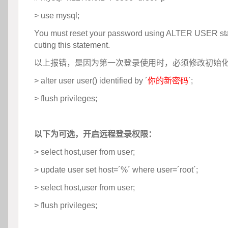
> use mysql;
You must reset your password using ALTER USER sta
cuting this statement.
以上报错，是因为第一次登录使用时，必须修改初始
> alter user user() identified by ´
你的新密码
´;
> flush privileges;
 
以下为可选，开启远程登录权限：
> select host,user from user;
> update user set host=´%´ where user=´root´;
> select host,user from user;
> flush privileges;
 