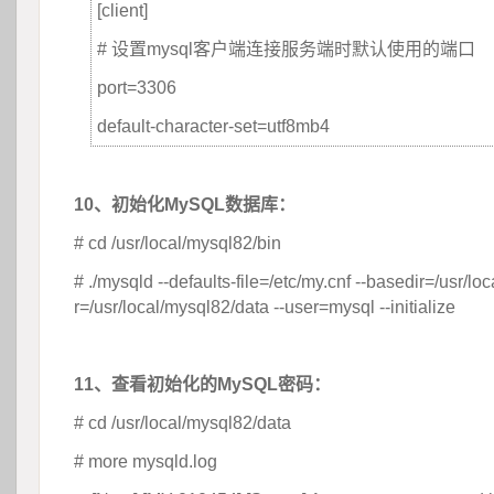
[client]
# 设置mysql客户端连接服务端时默认使用的端口
port=3306
default-character-set=utf8mb4
 
10、初始化MySQL数据库：
 
# cd /usr/local/mysql82/bin 
# ./mysqld --defaults-file=/etc/my.cnf --basedir=/usr/lo
r=/usr/local/mysql82/data --user=mysql --initialize
 
11、查看初始化的MySQL密码：
# cd /usr/local/mysql82/data
# more mysqld.log