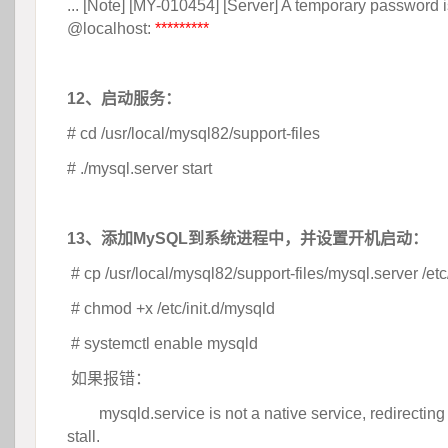
... [Note] [MY-010454] [Server] A temporary password i
@localhost: 
*********
 
12、启动服务：
# cd /usr/local/mysql82/support-files
# ./mysql.server start
 
13、添加MySQL到系统进程中，并设置开机启动：
 # cp /usr/local/mysql82/support-files/mysql.server /etc
 # chmod +x /etc/init.d/mysqld
 # systemctl enable mysqld
 如果报错：
	
mysqld.service is not a native service, redirectin
stall.