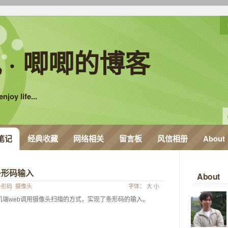
 · 唧唧的博客
njoy life...
笔记
经典收藏
网络相关
留言板
风信相册
About
描条形码输入
About
条形码
摄像头
字体：
大
小
端web调用摄像头扫描的方式，实现了条形码的输入。