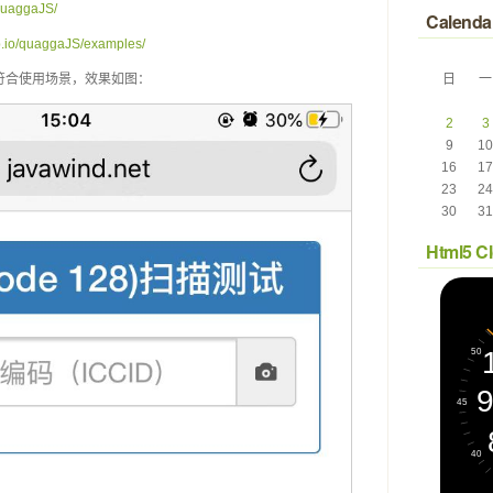
/quaggaJS/
Calenda
hub.io/quaggaJS/examples/
符合使用场景，效果如图：
日
一
 
 
2
3
9
10
16
17
23
24
30
31
Html5 C