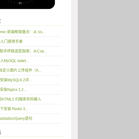
章
min 前端框架盘点：从 Vu...
完全入门使用手册
编程助手终极选型指南：从Cop...
入MySQL datet...
 5 自定义图片上传组件（A...
2 安装MySQL8.2详...
 安装Nginx 1.2...
y和HTML5 扫描条形码输入
 下安装 Redis 3...
idationQuery语句
档