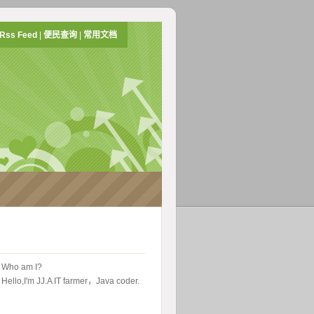
Rss Feed
|
便民查询
|
常用文档
 Who am I?
Hello,I'm JJ.A IT farmer，Java coder.