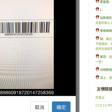
 楚留香：
 1：
...
 如影随
前辈的耐心
 唧唧唧
 骁：
最近
不能搞好，
感觉也很舒服
 莱昂：
留
一些？
 刘明野
 羽上：
感
友情链
阿里云
CCS 2.0 