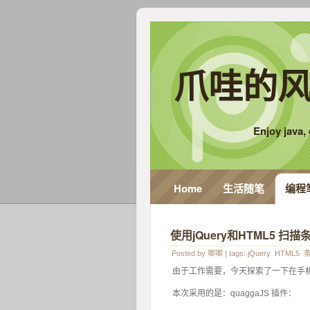
爪哇的风
Enjoy java, e
Home
生活随笔
编程
使用jQuery和HTML5 扫
Posted by
唧唧
| tags:
jQuery
HTML5
由于工作需要，今天探索了一下在手机
本次采用的是：quaggaJS 插件：