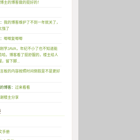
博主的博客做的挺好的！
形：
我的博客维护了不到一年就关了，
太强了
唧：
唧唧复唧唧
刚学JAVA，年纪不小了也不知道能
哈哈。博客看了挺舒服的，楼主给人
，留下脚...
言板的内容按照时间倒叙是不是更好
我的博客：
过来看看
谢楼主分享
接
中文手册