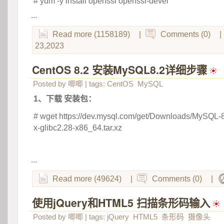
# yum -y install openssl openssl-devel
...
Read more (1158189)
|
Comments (0)
|
23,2023
CentOS 8.2 安装MySQL8.2详细步骤
 
Posted by
唧唧
| tags:
CentOS
MySQL
1、下载 安装包：
# wget https://dev.mysql.com/get/Downloads/MySQL-8.
x-glibc2.28-x86_64.tar.xz
 
...
Read more (49624)
|
Comments (0)
|
使用jQuery和HTML5 扫描条形码输入
 
Posted by
唧唧
| tags:
jQuery
HTML5
条形码
摄像头