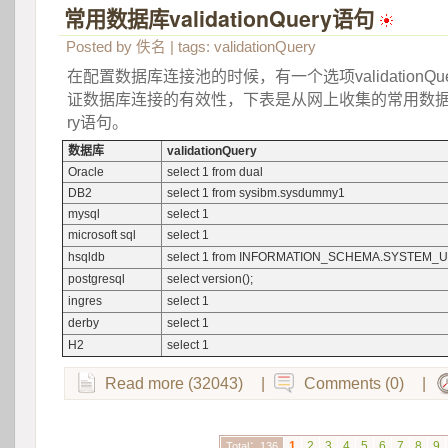
常用数据库validationQuery语句
 
Posted by
佚名
| tags:
validationQuery
在配置数据库连接池的时候，有一个选项validationQ
证数据库连接的有效性，下表是从网上收集的常用数据库的va
ry语句。
数据库
validationQuery
Oracle
select 1 from dual
DB2
select 1 from sysibm.sysdummy1
mysql
select 1
microsoft sql
select 1
hsqldb
select 1 from INFORMATION_SCHEMA.SYSTEM_
postgresql
select version();
ingres
select 1
derby
select 1
H2
select 1
Read more (32043)
|
Comments (0)
|
1
2
3
4
5
6
7
8
9
Total：136