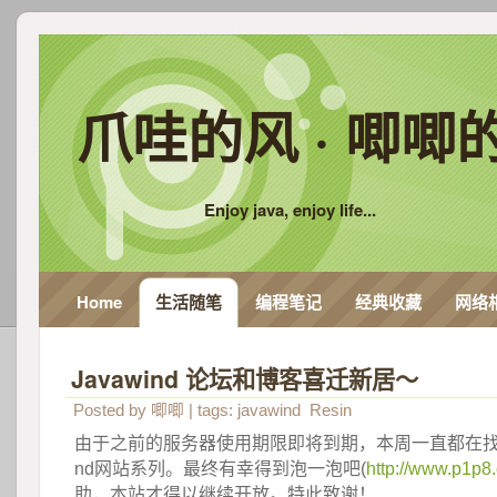
爪哇的风 · 唧唧
Enjoy java, enjoy life...
Home
生活随笔
编程笔记
经典收藏
网络
Javawind 论坛和博客喜迁新居～
Posted by
唧唧
| tags:
javawind
Resin
由于之前的服务器使用期限即将到期，本周一直都在找服务
nd网站系列。最终有幸得到泡一泡吧(
http://www.p1p8
助，本站才得以继续开放。特此致谢！