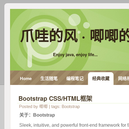
爪哇的风 · 唧唧
Enjoy java, enjoy life...
Home
生活随笔
编程笔记
经典收藏
网络
Bootstrap CSS/HTML框架
Posted by
唧唧
| tags:
Bootstrap
关于：Bootstrap
Sleek, intuitive, and powerful front-end framework for 