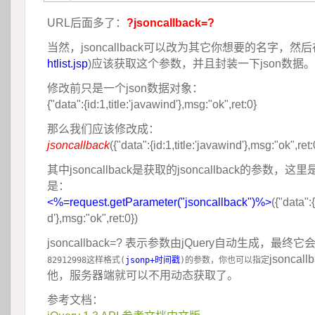
URL后面多了：
?jsoncallback=?
当然，jsoncallback可以改为其它你想要的名字，然
htlist.jsp
)应该获取这个参数，并且封装一下json数据。
修改前只是一个json数据对象：
 {"data":{id:1,title:'javawind'},msg:"ok",ret:0}
那么我们应该修改成：
jsoncallback
({"data":{id:1,title:'javawind'},msg:"ok",ret:
其中jsoncallback是获取的jsoncallback的参数，这
是：
<%=request.getParameter("jsoncallback")%>
({"data":{
d'},msg:"ok",ret:0})
jsoncallback=? 表示参数由jQuery自动生成，最终
jsoncal
82912998这样格式(
jsonp+时间戳
)的参数，你也可以指定
他，服务器端就可以不用动态获取了。
参考文档：