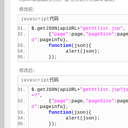
修改前：
javascript
代码
$.getJSON(apiURL+
"gethtlist.jsp"
,
 {
"page"
:page,
"pageSize"
:pag
o"
:pageinfo}, 
function
(json){ 
alert(json);
});
修改后：
javascript
代码
$.getJSON(apiURL+
"gethtlist.jsp?j
=?"
, 
 {
"page"
:page,
"pageSize"
:pag
o"
:pageinfo}, 
function
(json){ 
alert(json);
});