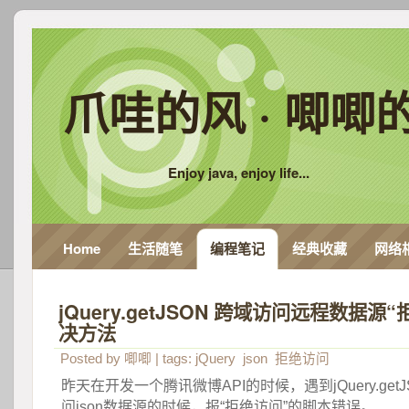
爪哇的风 · 唧唧
Enjoy java, enjoy life...
Home
生活随笔
编程笔记
经典收藏
网络
jQuery.getJSON 跨域访问远程数据源
决方法
Posted by
唧唧
| tags:
jQuery
json
拒绝访问
昨天在开发一个腾讯微博API的时候，遇到jQuery.ge
问json数据源的时候，报“拒绝访问”的脚本错误。