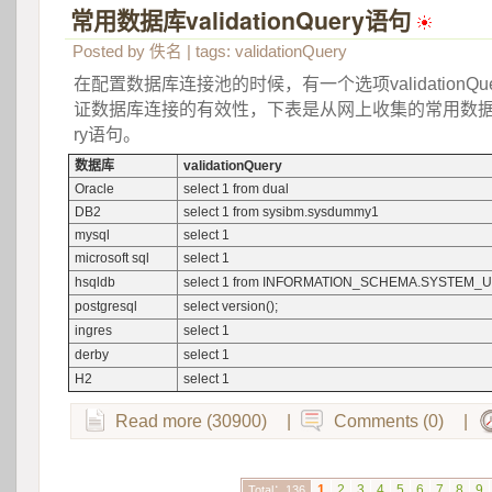
常用数据库validationQuery语句
 
Posted by
佚名
| tags:
validationQuery
在配置数据库连接池的时候，有一个选项validationQ
证数据库连接的有效性，下表是从网上收集的常用数据库的va
ry语句。
数据库
validationQuery
Oracle
select 1 from dual
DB2
select 1 from sysibm.sysdummy1
mysql
select 1
microsoft sql
select 1
hsqldb
select 1 from INFORMATION_SCHEMA.SYSTEM_
postgresql
select version();
ingres
select 1
derby
select 1
H2
select 1
Read more (30900)
|
Comments (0)
|
1
2
3
4
5
6
7
8
9
Total：136