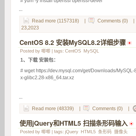
# yum -y install openssl openssl-devel
...
Read more (1157318)
|
Comments (0)
|
23,2023
CentOS 8.2 安装MySQL8.2详细步骤
 
Posted by
唧唧
| tags:
CentOS
MySQL
1、下载 安装包：
# wget https://dev.mysql.com/get/Downloads/MySQL-8.
x-glibc2.28-x86_64.tar.xz
 
...
Read more (48339)
|
Comments (0)
|
使用jQuery和HTML5 扫描条形码输入
 
Posted by
唧唧
| tags:
jQuery
HTML5
条形码
摄像头