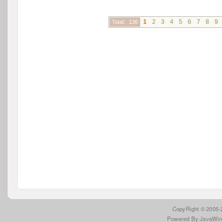
1
2
3
4
5
6
7
8
9
Total：136
 CopyRight © 2005
Powered By JavaWi