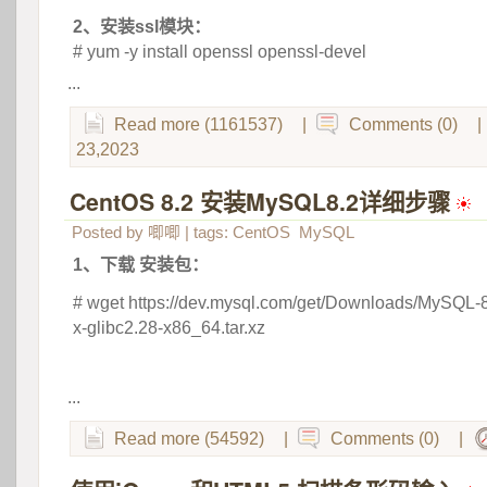
2、安装ssl模块：
# yum -y install openssl openssl-devel
...
Read more (1161537)
|
Comments (0)
|
23,2023
CentOS 8.2 安装MySQL8.2详细步骤
 
Posted by
唧唧
| tags:
CentOS
MySQL
1、下载 安装包：
# wget https://dev.mysql.com/get/Downloads/MySQL-8.
x-glibc2.28-x86_64.tar.xz
 
...
Read more (54592)
|
Comments (0)
|