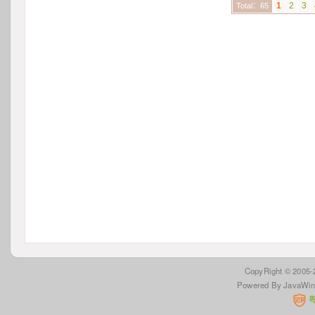
1
2
3
Total：65
 CopyRight © 2005
Powered By JavaWi
 