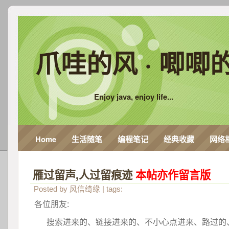
爪哇的风 · 唧唧
Enjoy java, enjoy life...
Home
生活随笔
编程笔记
经典收藏
网络
雁过留声,人过留痕迹 
本帖亦作留言版
Posted by
风信绮缘
| tags:
各位朋友:
 搜索进来的、链接进来的、不小心点进来、路过的