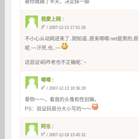
被你蹂躏了半天，决定踩一脚
我愛上网
:
F
3
 / 2007-12-13 17:51:26
不小心从动网进来了..刚知道..原来唧唧.net是男的.
呢.~~汗死.也..~~
这验证\码咋老也不正确呢.`~
唧唧
:
F
4
 / 2007-12-13 18:36:28
晕倒～～，看我的头像和性别嘛。 
PS：验证码是分大小写的～～
阿东
:
F
5
 / 2007-12-19 13:45:31