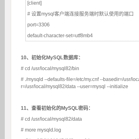
[client]
# 设置mysql客户端连接服务端时默认使用的端口
port=3306
default-character-set=utf8mb4
 
10、初始化MySQL数据库：
 
# cd /usr/local/mysql82/bin 
# ./mysqld --defaults-file=/etc/my.cnf --basedir=/usr/lo
r=/usr/local/mysql82/data --user=mysql --initialize
 
11、查看初始化的MySQL密码：
# cd /usr/local/mysql82/data
# more mysqld.log