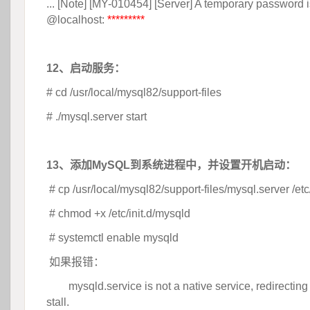
... [Note] [MY-010454] [Server] A temporary password i
@localhost: 
*********
 
12、启动服务：
# cd /usr/local/mysql82/support-files
# ./mysql.server start
 
13、添加MySQL到系统进程中，并设置开机启动：
 # cp /usr/local/mysql82/support-files/mysql.server /etc
 # chmod +x /etc/init.d/mysqld
 # systemctl enable mysqld
 如果报错：
	
mysqld.service is not a native service, redirectin
stall.