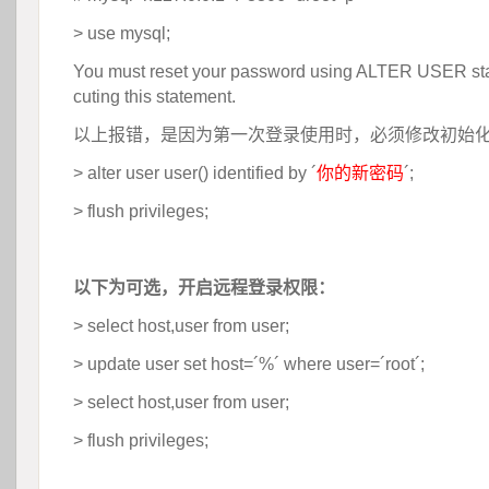
> use mysql;
You must reset your password using ALTER USER sta
cuting this statement.
以上报错，是因为第一次登录使用时，必须修改初始
> alter user user() identified by ´
你的新密码
´;
> flush privileges;
 
以下为可选，开启远程登录权限：
> select host,user from user;
> update user set host=´%´ where user=´root´;
> select host,user from user;
> flush privileges;
 