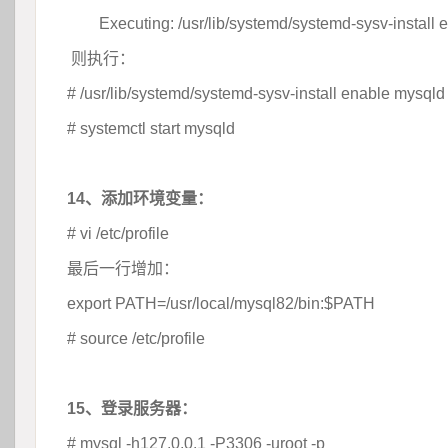
	
Executing: /usr/lib/systemd/systemd-sysv-install
则执行：
# /usr/lib/systemd/systemd-sysv-install enable mysqld
# systemctl start mysqld
 
14、添加环境变量：
# vi /etc/profile
最后一行增加：
export PATH=/usr/local/mysql82/bin:$PATH 
# source /etc/profile
 
15、登录服务器：
# mysql -h127.0.0.1 -P3306 -uroot -p