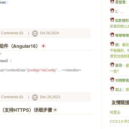
 楚留香：
 1：
...
 如影随
前辈的耐心
Comments (0)
|
Oct 28,2024
 唧唧唧
组件（Angular16）
 
 骁：
最近
不能搞好，
t
感觉也很舒服
.html）：
 莱昂：
留
ata]="contentData" 
[config]="ckConfig"
 … ></ckeditor>
一些？
 刘明野
 羽上：
感
Comments (0)
|
Dec 26,2023
友情链
 1.24（支持HTTPS）详细步骤
 
阿里云
CCS 2.0 