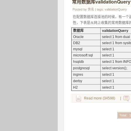
常用数据库validationQuer
Posted by
佚名
| tags:
validationQuery
在配置数据库连接池的时候，有一个选项v
性，下表是从网上收集的常用数据库的vali
数据库
validationQuery
Oracle
select 1 from dual
DB2
select 1 from sy
mysql
select 1
microsoft sql
select 1
hsqldb
select 1 from 
postgresql
select version();
ingres
select 1
derby
select 1
H2
select 1
Read more (34598)
|
Total：