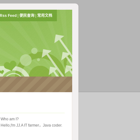
Rss Feed
|
便民查询
|
常用文档
 Who am I?
Hello,I'm JJ.A IT farmer，Java coder.