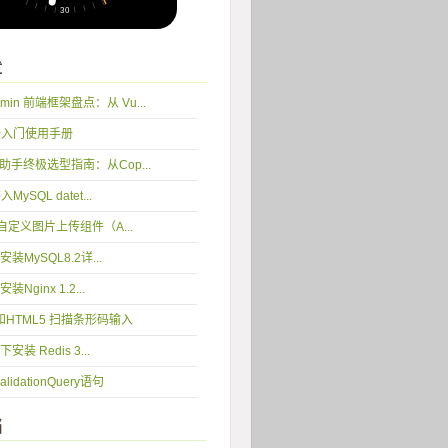
章
min 前端框架盘点：从 Vu...
完全入门使用手册
编程助手终极选型指南：从Cop...
入MySQL datet...
 5 自定义图片上传组件（A...
2 安装MySQL8.2详...
 安装Nginx 1.2...
y和HTML5 扫描条形码输入
 下安装 Redis 3...
idationQuery语句
档