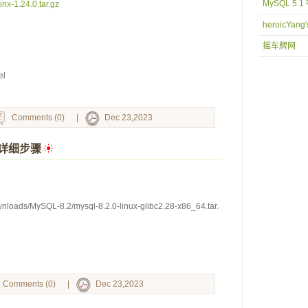
MySQL 5.
inx-1.24.0.tar.gz
heroicYang'
摇车牌网
el
Comments (0)
|
Dec 23,2023
.2详细步骤
 
wnloads/MySQL-8.2/mysql-8.2.0-linux-glibc2.28-x86_64.tar.
Comments (0)
|
Dec 23,2023