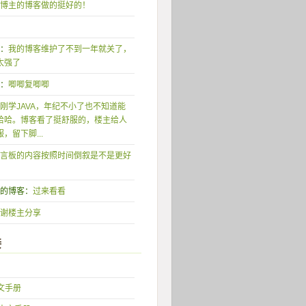
博主的博客做的挺好的！
形：
我的博客维护了不到一年就关了，
太强了
唧：
唧唧复唧唧
刚学JAVA，年纪不小了也不知道能
哈哈。博客看了挺舒服的，楼主给人
，留下脚...
言板的内容按照时间倒叙是不是更好
我的博客：
过来看看
谢楼主分享
接
中文手册