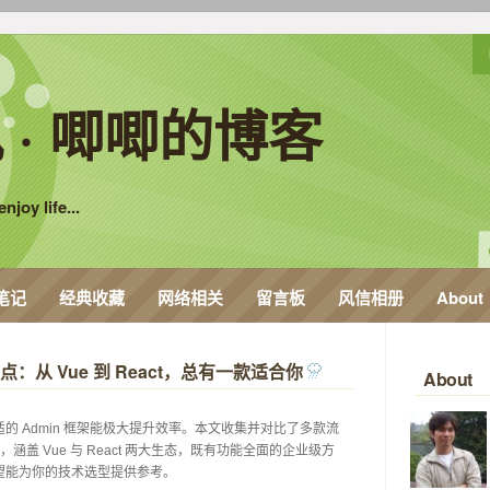
 · 唧唧的博客
njoy life...
笔记
经典收藏
网络相关
留言板
风信相册
About
点：从 Vue 到 React，总有一款适合你
 
About
的 Admin 框架能极大提升效率。本文收集并对比了多款流
架，涵盖 Vue 与 React 两大生态，既有功能全面的企业级方
能为你的技术选型提供参考。 