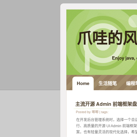
爪哇的风
Enjoy java, e
Home
生活随笔
编程
主流开源 Admin 前端框架盘
Posted by
唧唧
| tags:
 在开发后台管理系统时，选择一个合适
行、高质量的开源 UI Admin 前端框
案，也有轻量灵活的现代化选择，希望