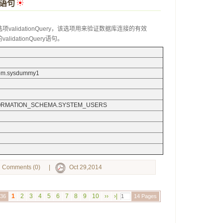
y语句
 
alidationQuery，该选项用来验证数据库连接的有效
dationQuery语句。
sibm.sysdummy1
INFORMATION_SCHEMA.SYSTEM_USERS
Comments (0)
|
Oct 29,2014
1
2
3
4
5
6
7
8
9
10
››
›|
136
14 Pages