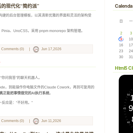
灵活的现代化“简约派”
Calenda
前沿技术构建的后台管理模板，以其清新优雅的界面和灵活的架构受
日
一
 
 
pt、Pinia、UnoCSS，采用 pnpm monorepo 架构管理。 
2
3
9
10
16
17
Comments (0)
|
Jun 17,2026
23
24
30
31
Html5 C
只会“你问我答”的聊天机器人。
 Code，到能操作你电脑文件的Claude Cowork，再到可复用的
真正能把事情做完的AI执行系统
。
第一反应是：“不好用。”
Comments (0)
|
Jun 11,2026