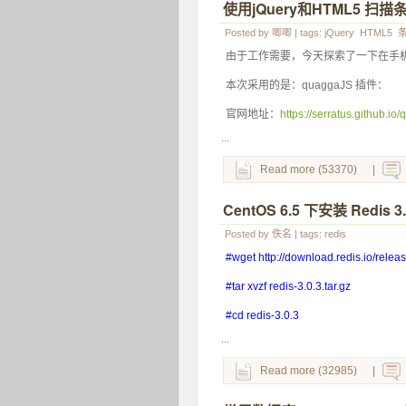
使用jQuery和HTML5 扫
Posted by
唧唧
| tags:
jQuery
HTML5
由于工作需要，今天探索了一下在手机
本次采用的是：quaggaJS 插件：
官网地址：
https://serratus.github.io
...
Read more (53370)
|
CentOS 6.5 下安装 Redis 3.
Posted by
佚名
| tags:
redis
#wget http://download.redis.io/releas
#tar xvzf redis-3.0.3.tar.gz
#cd redis-3.0.3
...
Read more (32985)
|