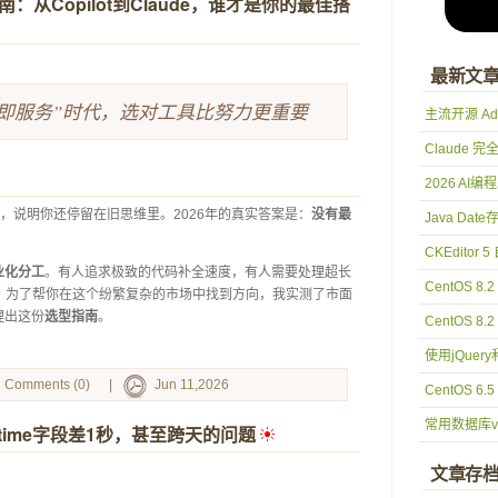
南：从Copilot到Claude，谁才是你的最佳搭
最新文
型即服务”时代，选对工具比努力更重要
主流开源 Ad
Claude 
2026 AI
”，说明你还停留在旧思维里。2026年的真实答案是：
没有最
Java Date存
。
CKEditor
业化分工
。有人追求极致的代码补全速度，有人需要处理超长
CentOS 8.
。为了帮你在这个纷繁复杂的市场中找到方向，我实测了市面
理出这份
选型指南
。
CentOS 8.2
使用jQuer
Comments (0)
|
Jun 11,2026
CentOS 6.5
常用数据库val
datetime字段差1秒，甚至跨天的问题
 
文章存