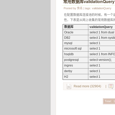
常用数据库validationQuer
Posted by
佚名
| tags:
validationQuery
在配置数据库连接池的时候，有一个选项v
性，下表是从网上收集的常用数据库的vali
数据库
validationQuery
Oracle
select 1 from dual
DB2
select 1 from sy
mysql
select 1
microsoft sql
select 1
hsqldb
select 1 from 
postgresql
select version();
ingres
select 1
derby
select 1
H2
select 1
Read more (32904)
|
Total：