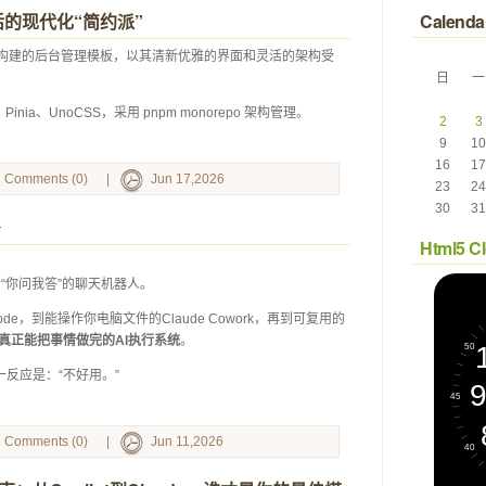
灵活的现代化“简约派”
Calenda
前沿技术构建的后台管理模板，以其清新优雅的界面和灵活的架构受
日
一
 
 
pt、Pinia、UnoCSS，采用 pnpm monorepo 架构管理。 
2
3
9
10
16
17
Comments (0)
|
Jun 17,2026
23
24
30
31
Html5 C
只会“你问我答”的聊天机器人。
 Code，到能操作你电脑文件的Claude Cowork，再到可复用的
真正能把事情做完的AI执行系统
。
第一反应是：“不好用。”
Comments (0)
|
Jun 11,2026