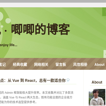
 · 唧唧的博客
njoy life...
笔记
经典收藏
网络相关
留言板
风信相册
About
点：从 Vue 到 React，总有一款适合你
 
About
的 Admin 框架能极大提升效率。本文收集并对比了多款流
架，涵盖 Vue 与 React 两大生态，既有功能全面的企业级方
能为你的技术选型提供参考。 