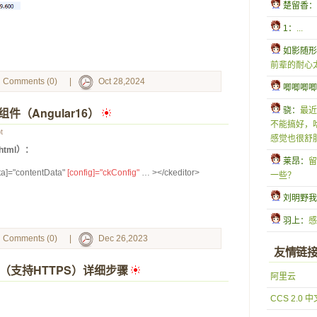
 楚留香：
 1：
...
 如影随
前辈的耐心
Comments (0)
|
Oct 28,2024
 唧唧唧
组件（Angular16）
 
 骁：
最近
不能搞好，
t
感觉也很舒服
.html）：
 莱昂：
留
ata]="contentData" 
[config]="ckConfig"
 … ></ckeditor>
一些？
 刘明野
 羽上：
感
Comments (0)
|
Dec 26,2023
友情链
 1.24（支持HTTPS）详细步骤
 
阿里云
CCS 2.0 