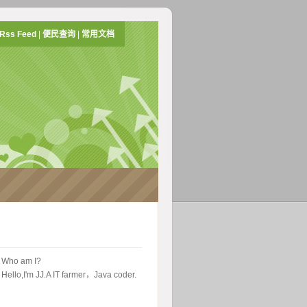
Rss Feed
|
便民查询
|
常用文档
 Who am I?
Hello,I'm JJ.A IT farmer，Java coder.