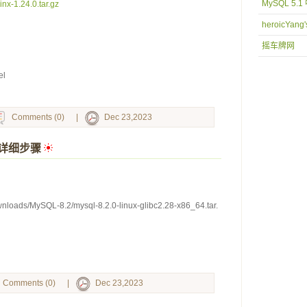
MySQL 5.
inx-1.24.0.tar.gz
heroicYang'
摇车牌网
el
Comments (0)
|
Dec 23,2023
.2详细步骤
 
wnloads/MySQL-8.2/mysql-8.2.0-linux-glibc2.28-x86_64.tar.
Comments (0)
|
Dec 23,2023