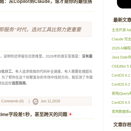
南：从Copilot到Claude，谁才是你的最佳搭
最新文
型即服务”时代，选对工具比努力更重要
主流开源 Ad
Claude 
2026 AI
”，说明你还停留在旧思维里。2026年的真实答案是：
没有最
Java Date存
。
CKEditor
业化分工
。有人追求极致的代码补全速度，有人需要处理超长
CentOS 8.
。为了帮你在这个纷繁复杂的市场中找到方向，我实测了市面
理出这份
选型指南
。
CentOS 8.2
使用jQuer
Comments (0)
|
Jun 11,2026
CentOS 6.5
常用数据库val
datetime字段差1秒，甚至跨天的问题
 
文章存