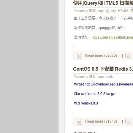
使用jQuery和HTML5 扫
Posted by
唧唧
| tags:
jQuery
HTML5
由于工作需要，今天探索了一下在手机
本次采用的是：quaggaJS 插件：
官网地址：
https://serratus.github.io
...
Read more (52026)
|
CentOS 6.5 下安装 Redis 3.
Posted by
佚名
| tags:
redis
#wget http://download.redis.io/releas
#tar xvzf redis-3.0.3.tar.gz
#cd redis-3.0.3
...
Read more (31848)
|