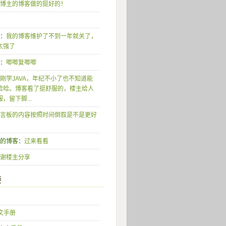
博主的博客做的挺好的！
形：
我的博客维护了不到一年就关了，
太强了
唧：
唧唧复唧唧
刚学JAVA，年纪不小了也不知道能
哈哈。博客看了挺舒服的，楼主给人
，留下脚...
言板的内容按照时间倒叙是不是更好
我的博客：
过来看看
谢楼主分享
接
中文手册