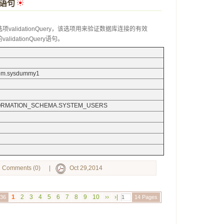
y语句
 
alidationQuery，该选项用来验证数据库连接的有效
dationQuery语句。
sibm.sysdummy1
INFORMATION_SCHEMA.SYSTEM_USERS
Comments (0)
|
Oct 29,2014
1
2
3
4
5
6
7
8
9
10
››
›|
136
14 Pages