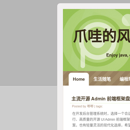
爪哇的风
Enjoy java, e
Home
生活随笔
编程
主流开源 Admin 前端框架盘
Posted by
唧唧
| tags:
 在开发后台管理系统时，选择一个合适
行、高质量的开源 UI Admin 前端框
案，也有轻量灵活的现代化选择，希望