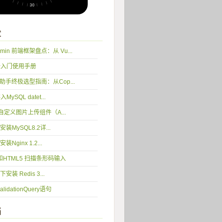
章
min 前端框架盘点：从 Vu...
完全入门使用手册
编程助手终极选型指南：从Cop...
入MySQL datet...
 5 自定义图片上传组件（A...
2 安装MySQL8.2详...
 安装Nginx 1.2...
y和HTML5 扫描条形码输入
 下安装 Redis 3...
idationQuery语句
档