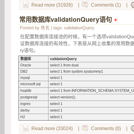
Read more (31926)
|
Comments (1)
|
常用数据库validationQuery语句
 
Posted by
佚名
| tags:
validationQuery
在配置数据库连接池的时候，有一个选项validationQ
证数据库连接的有效性，下表是从网上收集的常用数据库的va
ry语句。
数据库
validationQuery
Oracle
select 1 from dual
DB2
select 1 from sysibm.sysdummy1
mysql
select 1
microsoft sql
select 1
hsqldb
select 1 from INFORMATION_SCHEMA.SYSTEM_
postgresql
select version();
ingres
select 1
derby
select 1
H2
select 1
Read more (33024)
|
Comments (0)
|