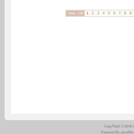
1
2
3
4
5
6
7
8
9
Total：136
 CopyRight © 2005
Powered By JavaWi