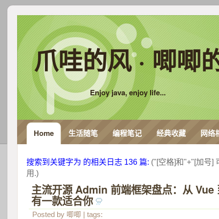
爪哇的风 · 唧唧
Enjoy java, enjoy life...
Home
生活随笔
编程笔记
经典收藏
网络
搜索到关键字为 
 的相关日志 136 篇:
 ("[空格]和"+"[
用.) 
主流开源 Admin 前端框架盘点：从 Vue 
有一款适合你
 
Posted by
唧唧
| tags: