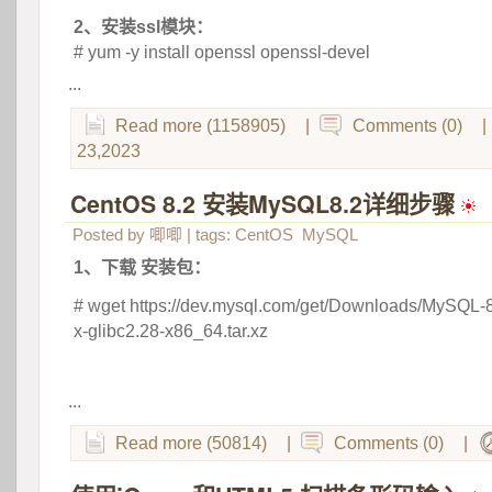
2、安装ssl模块：
# yum -y install openssl openssl-devel
...
Read more (1158905)
|
Comments (0)
|
23,2023
CentOS 8.2 安装MySQL8.2详细步骤
 
Posted by
唧唧
| tags:
CentOS
MySQL
1、下载 安装包：
# wget https://dev.mysql.com/get/Downloads/MySQL-8.
x-glibc2.28-x86_64.tar.xz
 
...
Read more (50814)
|
Comments (0)
|