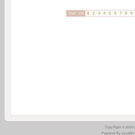
1
2
3
4
5
6
7
8
9
Total：136
 CopyRight © 2005
Powered By JavaWi