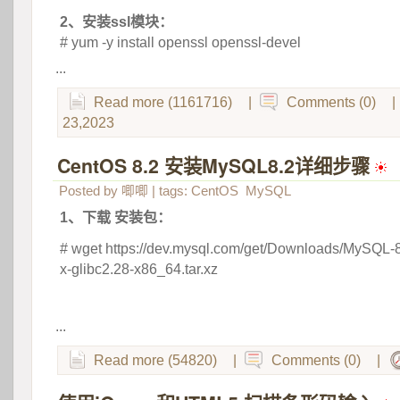
2、安装ssl模块：
# yum -y install openssl openssl-devel
...
Read more (1161716)
|
Comments (0)
|
23,2023
CentOS 8.2 安装MySQL8.2详细步骤
 
Posted by
唧唧
| tags:
CentOS
MySQL
1、下载 安装包：
# wget https://dev.mysql.com/get/Downloads/MySQL-8.
x-glibc2.28-x86_64.tar.xz
 
...
Read more (54820)
|
Comments (0)
|