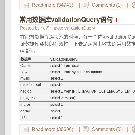
Read more (34743)
|
Comments (1)
|
常用数据库validationQuery语句
 
Posted by
佚名
| tags:
validationQuery
在配置数据库连接池的时候，有一个选项validationQ
证数据库连接的有效性，下表是从网上收集的常用数据库的va
ry语句。
数据库
validationQuery
Oracle
select 1 from dual
DB2
select 1 from sysibm.sysdummy1
mysql
select 1
microsoft sql
select 1
hsqldb
select 1 from INFORMATION_SCHEMA.SYSTEM_
postgresql
select version();
ingres
select 1
derby
select 1
H2
select 1
Read more (36696)
|
Comments (0)
|