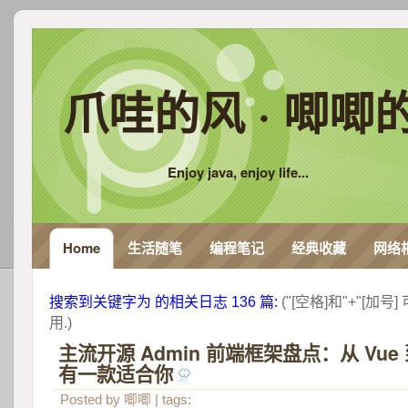
爪哇的风 · 唧唧
Enjoy java, enjoy life...
Home
生活随笔
编程笔记
经典收藏
网络
搜索到关键字为 
 的相关日志 136 篇:
 ("[空格]和"+"[
用.) 
主流开源 Admin 前端框架盘点：从 Vue 
有一款适合你
 
Posted by
唧唧
| tags: