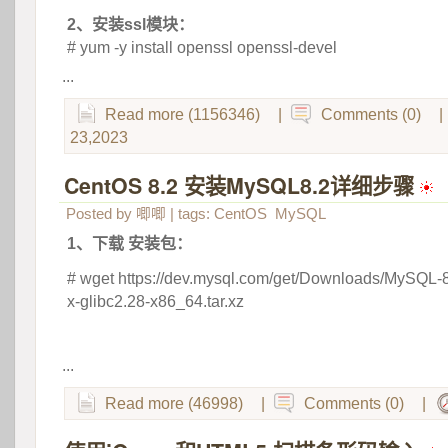
2、安装ssl模块：
# yum -y install openssl openssl-devel
...
Read more (1156346)
|
Comments (0)
|
23,2023
CentOS 8.2 安装MySQL8.2详细步骤
 
Posted by
唧唧
| tags:
CentOS
MySQL
1、下载 安装包：
# wget https://dev.mysql.com/get/Downloads/MySQL-8.
x-glibc2.28-x86_64.tar.xz
 
...
Read more (46998)
|
Comments (0)
|