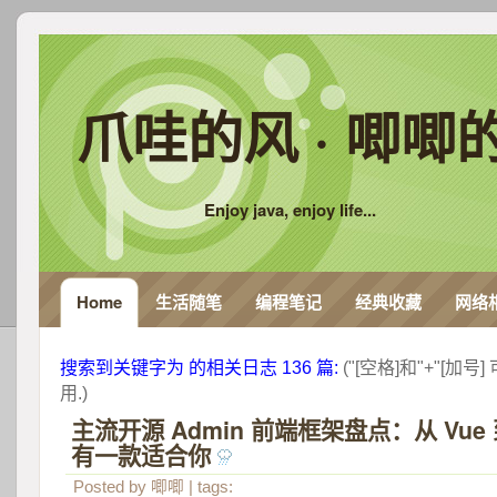
爪哇的风 · 唧唧
Enjoy java, enjoy life...
Home
生活随笔
编程笔记
经典收藏
网络
搜索到关键字为 
 的相关日志 136 篇:
 ("[空格]和"+"[
用.) 
主流开源 Admin 前端框架盘点：从 Vue 
有一款适合你
 
Posted by
唧唧
| tags: