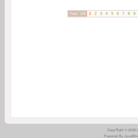
1
2
3
4
5
6
7
8
9
Total：136
 CopyRight © 2005
Powered By JavaWi